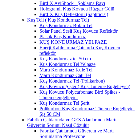
Bird-X AviShock - Şoklama Rayı
Hologramlı Kuş Kovucu Rüzgar Gülü
Bird-X Kuş Deflektörü (Saptırıcısı)
Kuş Teli ( Kuş Kondurmaz Tel)
Kuş Kondurmaz Bobin Tel
Solar Panel Sesli Kuş Kovucu Reflektör
Plastik Kuş Kondurmaz
KUŞ KONDURMAZ YELPAZE
Enerji Kablolarına Çatılarda Kuş Kovucu
reflektör
Kuş Kondurmaz tel 50 cm
Kuş Kondurmaz Tel Yelpaze
Martı Kondurmaz Kule Tel
Martı Kondurmaz Çatı Tel
Kuş Kondurmaz Tel (Polikarbon)
Kuş Kovucu Şişler ( Kuş Tüneme Engelleyici)
Kuş Kovucu Polycarbonate Bird Spikes -
Tüneme engelleyici
Kuş Kondurmaz Tel Şerit
Polikarbon Kuş Kondurmaz Tüneme Engelleyici
Şiş 50 CM
Fabrika Çatılarında ve GES Alanlarında Martı
Güvercin Sorunu Nasıl Çözülür
Fabrika Çatılarında Güvercin ve Martı
Sorunlarına Profesyone