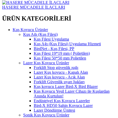
HAŞERE MÜCADELE İLAÇLARI
ÜRÜN KATEGORİLERİ
Kuş Kovucu Ürünler
Kuş Ağı (Kuş Filesi)
Kuş Filesi Uygulama
Kuş Ağı (Kuş Filesi) Uygulama Hizmeti
BirdNet - Kuş Filesi, PP
Kuş Filesi 19*19 mm ( Polietilen)
Kuş Filesi 50*50 mm Polietilen
Lazer Kuş Kovucu Ürünler
Forklift Stop güvenlik ışığı
Lazer Kuş kovucu - Kapalı Alan
Lazer Kuş kovucu - Açık Alan
Forklift Güvenlik uyarı Işıkları
Kuş kovucu Lazer Bird-X Bird Blazer
Kuş Kovucu Yeşil Lazer Cihazı ile Kuşlardan
Anında Kurtulun!
Endüstriyel Kuş Kovucu Lazerler
Bird-X HD50 Şahin Kovucu Lazer
Lazer Döndürme Ünitesi
Sonik Kuş Kovucu Ürünler