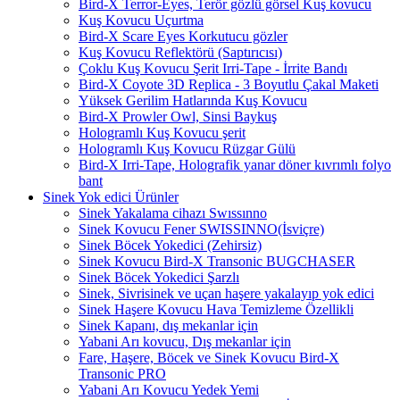
Bird-X Terror-Eyes, Terör gözlü görsel Kuş kovucu
Kuş Kovucu Uçurtma
Bird-X Scare Eyes Korkutucu gözler
Kuş Kovucu Reflektörü (Saptırıcısı)
Çoklu Kuş Kovucu Şerit Irri-Tape - İrrite Bandı
Bird-X Coyote 3D Replica - 3 Boyutlu Çakal Maketi
Yüksek Gerilim Hatlarında Kuş Kovucu
Bird-X Prowler Owl, Sinsi Baykuş
Hologramlı Kuş Kovucu şerit
Hologramlı Kuş Kovucu Rüzgar Gülü
Bird-X Irri-Tape, Holografik yanar döner kıvrımlı folyo
bant
Sinek Yok edici Ürünler
Sinek Yakalama cihazı Swıssınno
Sinek Kovucu Fener SWISSINNO(İsviçre)
Sinek Böcek Yokedici (Zehirsiz)
Sinek Kovucu Bird-X Transonic BUGCHASER
Sinek Böcek Yokedici Şarzlı
Sinek, Sivrisinek ve uçan haşere yakalayıp yok edici
Sinek Haşere Kovucu Hava Temizleme Özellikli
Sinek Kapanı, dış mekanlar için
Yabani Arı kovucu, Dış mekanlar için
Fare, Haşere, Böcek ve Sinek Kovucu Bird-X
Transonic PRO
Yabani Arı Kovucu Yedek Yemi