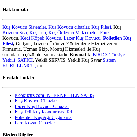
Hakkımızda
Kuş Kovucu Sistemler,
Kus Kovucu cihazlar
,
Kuş Filesi
, Kuş
Kovucu Sıvı,
Kuş Teli
,
Kuş Önleyici Malzemeler
,
Fare
Kovucu,
Kedi Köpek Kovucu
,
Lazer Kuş Kovucu
Polietilen Kuş
Filesi
, G
elişmiş kovucu Ürün ve Yöntemlerle Hizmet veren
Fırmamız, Uzman Ekip, Montaj Hizmetleri ile Kuş
sorunlarına çözümler sunmaktadır.
Kovmatik
;
BIRDX Türkiye
Yetkili SATICI
, Yetkili SERVİS, Yetkili Kuş Savar
Sistem
KURULUMCU,
dur.
Faydalı Linkler
e-cokucuz.com İNTERNETTEN SATIŞ
Kuş Kovucu Cihazlar
Lazer Kuş Kovucu Cihazlar
Kuş Teli Kuş Kondurmaz Tel
Polietilen Kuş Ağı Uygulama
Fare Kovan Cihazlar
Bizden Bilgiler