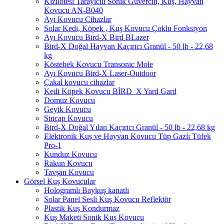
Kızılötesi Tarayıcılı Sonik Güvercin, Kuş, Hayvan
Kovucu AN-B040
Ayı Kovucu Cihazlar
Solar Kedi, Köpek , Kuş Kovucu Çoklu Fonksiyon
Ayı Kovucu Bird-X Bird BLazer
Bird-X Doğal Hayvan Kaçırıcı Granül - 50 lb - 22,68
kg
Köstebek Kovucu Transonic Mole
Ayı Kovucu Bird-X Laser-Outdoor
Çakal kovucu cihazlar
Kedi Köpek Kovucu BİRD_X Yard Gard
Domuz Kovucu
Geyik Kovucu
Sincap Kovucu
Bird-X Doğal Yılan Kaçırıcı Granül - 50 lb - 22,68 kg
Elektronik Kuş ve Hayvan Kovucu Tüp Gazlı Tüfek
Pro-1
Kunduz Kovucu
Rakun Kovucu
Tavşan Kovucu
Görsel Kuş Kovucular
Hologramlı Baykuş kanatlı
Solar Panel Sesli Kuş Kovucu Reflektör
Plastik Kuş Kondurmaz
Kuş Maketi Sonik Kuş Kovucu