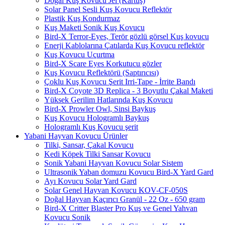
Doğal Kuş Kovucu Jel (Kartuş)
Solar Panel Sesli Kuş Kovucu Reflektör
Plastik Kuş Kondurmaz
Kuş Maketi Sonik Kuş Kovucu
Bird-X Terror-Eyes, Terör gözlü görsel Kuş kovucu
Enerji Kablolarına Çatılarda Kuş Kovucu reflektör
Kuş Kovucu Uçurtma
Bird-X Scare Eyes Korkutucu gözler
Kuş Kovucu Reflektörü (Saptırıcısı)
Çoklu Kuş Kovucu Şerit Irri-Tape - İrrite Bandı
Bird-X Coyote 3D Replica - 3 Boyutlu Çakal Maketi
Yüksek Gerilim Hatlarında Kuş Kovucu
Bird-X Prowler Owl, Sinsi Baykuş
Kuş Kovucu Hologramlı Baykuş
Hologramlı Kuş Kovucu şerit
Yabani Hayvan Kovucu Ürünler
Tilki, Sansar, Çakal Kovucu
Kedi Köpek Tilki Sansar Kovucu
Sonik Yabani Hayvan Kovucu Solar Sistem
Ultrasonik Yaban domuzu Kovucu Bird-X Yard Gard
Ayı Kovucu Solar Yard Gard
Solar Genel Hayvan Kovucu KOV-CF-050S
Doğal Hayvan Kaçırıcı Granül - 22 Oz - 650 gram
Bird-X Critter Blaster Pro Kuş ve Genel Yahvan
Kovucu Sonik