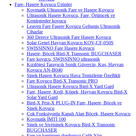
Fare- Haşere Kovucu Ürünler
Kovmatik Ultrasonik Fare ve Haşere Kovucu
Ultrasonik Haşere Kovucu, Fare, Örümcek ve
Kemirgenler kovucu
Leaven Fare Faşere Kovucu Gelişmiş Ultrasonik
Cihazlar
360 Derece Ultrasonik Fare Haşere Kovucu
Solar Genel Hayvan Kovucu KOV-CF-050S
SWISSINNO Fare Haşere Kovucu
Haşere, Böcek Bird-X Transonic BUGCHASER
Fare kovucu, SWISSINNO ultrasonik
Kızılötesi Tarayıcılı Sonik Güvercin, Kuş, Hayvan
Kovucu AN-B040
Sinek Haşere Kovucu Hava Temizleme Özellikli
Fare Kovucu Bird-X Transonic PRO
Ultrasonik Haşere Kovucu Bird-X Yard Gard
Fare, Haşere, Kedi, Köpek, Hayvan Kovucu Bird-X
Solar Yard Gard
Bird-X Pest-X PLUG-IN Fare, Haşere, Böcek ve
Sinek Kovucu
Çok Fonksiyonlu Kapalı Alan Böcek, Haşere Kovucu
Kovmatik İMTİ 100
Sinek ve Sivrisinek Kovucu Bird-X Transonic
BUGCHASER
Fare ve kemirgen durdurucu Çelik Yün