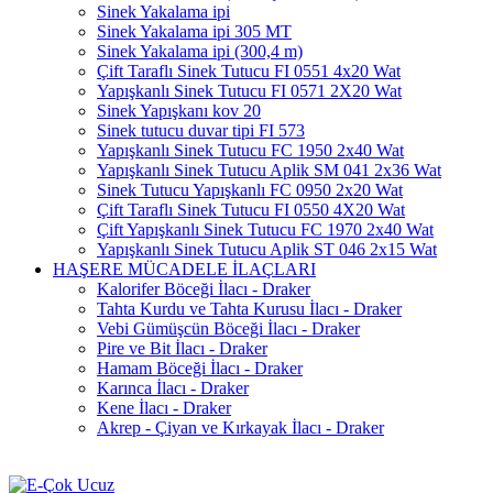
Sinek Yakalama ipi
Sinek Yakalama ipi 305 MT
Sinek Yakalama ipi (300,4 m)
Çift Taraflı Sinek Tutucu FI 0551 4x20 Wat
Yapışkanlı Sinek Tutucu FI 0571 2X20 Wat
Sinek Yapışkanı kov 20
Sinek tutucu duvar tipi FI 573
Yapışkanlı Sinek Tutucu FC 1950 2x40 Wat
Yapışkanlı Sinek Tutucu Aplik SM 041 2x36 Wat
Sinek Tutucu Yapışkanlı FC 0950 2x20 Wat
Çift Taraflı Sinek Tutucu FI 0550 4X20 Wat
Çift Yapışkanlı Sinek Tutucu FC 1970 2x40 Wat
Yapışkanlı Sinek Tutucu Aplik ST 046 2x15 Wat
HAŞERE MÜCADELE İLAÇLARI
Kalorifer Böceği İlacı - Draker
Tahta Kurdu ve Tahta Kurusu İlacı - Draker
Vebi Gümüşcün Böceği İlacı - Draker
Pire ve Bit İlacı - Draker
Hamam Böceği İlacı - Draker
Karınca İlacı - Draker
Kene İlacı - Draker
Akrep - Çiyan ve Kırkayak İlacı - Draker