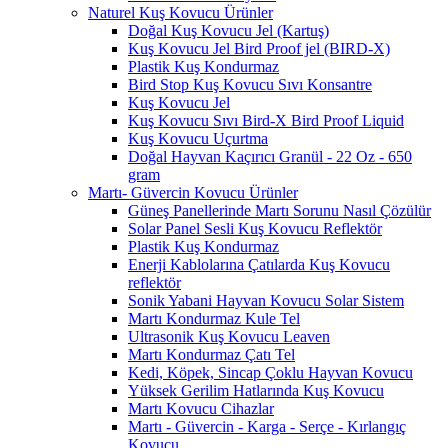
Naturel Kuş Kovucu Ürünler
Doğal Kuş Kovucu Jel (Kartuş)
Kuş Kovucu Jel Bird Proof jel (BIRD-X)
Plastik Kuş Kondurmaz
Bird Stop Kuş Kovucu Sıvı Konsantre
Kuş Kovucu Jel
Kuş Kovucu Sıvı Bird-X Bird Proof Liquid
Kuş Kovucu Uçurtma
Doğal Hayvan Kaçırıcı Granül - 22 Oz - 650
gram
Martı- Güvercin Kovucu Ürünler
Güneş Panellerinde Martı Sorunu Nasıl Çözülür
Solar Panel Sesli Kuş Kovucu Reflektör
Plastik Kuş Kondurmaz
Enerji Kablolarına Çatılarda Kuş Kovucu
reflektör
Sonik Yabani Hayvan Kovucu Solar Sistem
Martı Kondurmaz Kule Tel
Ultrasonik Kuş Kovucu Leaven
Martı Kondurmaz Çatı Tel
Kedi, Köpek, Sincap Çoklu Hayvan Kovucu
Yüksek Gerilim Hatlarında Kuş Kovucu
Martı Kovucu Cihazlar
Martı - Güvercin - Karga - Serçe - Kırlangıç
Kovucu