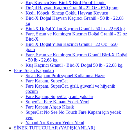
Kuş Kovucu Sıvı Bird-X Bird Proof Liquid
Doğal Hayvan Kaçırıcı Granül - 22 Oz - 650 gram
Kedi, Köpek, Sincap Çoklu Hayvan Kovucu
Bird-X Doğal Hayvan Kaçırıcı Granül - 50 lb - 22,68
kg
Bird-X Doğal Yılan Kaçırıcı Granül - 50 lb - 22,68 kg
Fare, Sıçan ve Kemirgen Kaçırıcı Doğal Granül - 22 oz
Bird-X
Bird-X Doğal Yılan Kaçırıcı Granül - 22 Oz - 650
gram
Fare, Sıçan ve Kemirgen Kaçırıcı Granül Bird-X Doğal
- 50 lb - 22,68 kg
Kuş Kaçırıcı Granül - Bird-X Doğal 50 lb - 22,68 kg
Fare -Sıçan Kapanları
Sıçan Kapanı Profesyonel Kullanıma Hazır
Fare Kapanı, SuperCat
Fare Kapanı, SuperCat, gizli, güvenli ve hijyenik
çözüm
Fare Kapanı, SuperCat, canlı yakalar
SuperCat Fare Kapanı Yedek Yemi
Fare Kapanı Ahşap Klasik
SuperCat No See No Touch Fare Kapanı için yedek
yem
Yabani Arı Kovucu Yedek Yemi
SİNEK TUTUCULAR (YAPIŞKANLAR)