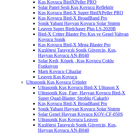
Kuş Kovucu BirdXPeller PRO
Solar Panel Sesli Kuş Kovucu Reflektör
Kuş Kovucu Bird-X Super BirdXPeller PRO
Kuş Kovucu Bird-X BroadBand Pro
Sonik Yabani Hayvan Kovucu Solar Sistem
Leaven Super Birdchaser Plus LS-2020B
Bird-X Critter Blaster Pro Kuş ve Genel Yahvan
Kovucu Sonik
Kuş Kovucu Bird-X Mega Blaster Pro
Kızılötesi Tarayıcılı Sonik Güvercin, Kuş,
Hayvan Kovucu AN-B040
Solar Kedi, Köpek , Kuş Kovucu Çoklu
Fonksiyon
Martı Kovucu Cihazlar
Leaven Kuş Kovucu
Ultrasonik Kuş Kovucu Ürünler
Ultrasonik Kuş Kovucu Bird-X Ultrason X
Ultrasonik Kuş, Fare, Hayvan Kovucu Bird-X
Super Quad-Blaster, Stroblu (Çakarlı)
Kuş Kovucu Bird-X BroadBand Pro
Sonik Yabani Hayvan Kovucu Solar Sistem
Solar Genel Hayvan Kovucu KOV-CF-050S
Ultrasonik Kuş Kovucu Leaven
Kızılötesi Tarayıcılı Sonik Güvercin, Kuş,
Hayvan Kovucu AN-B040