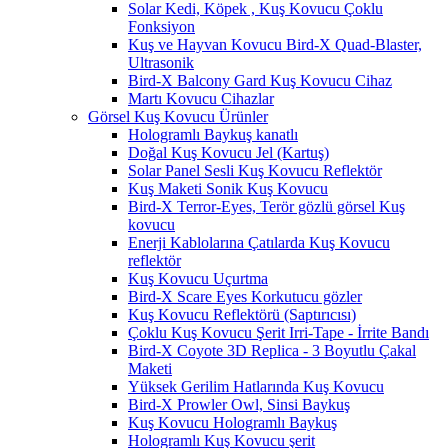
Solar Kedi, Köpek , Kuş Kovucu Çoklu
Fonksiyon
Kuş ve Hayvan Kovucu Bird-X Quad-Blaster,
Ultrasonik
Bird-X Balcony Gard Kuş Kovucu Cihaz
Martı Kovucu Cihazlar
Görsel Kuş Kovucu Ürünler
Hologramlı Baykuş kanatlı
Doğal Kuş Kovucu Jel (Kartuş)
Solar Panel Sesli Kuş Kovucu Reflektör
Kuş Maketi Sonik Kuş Kovucu
Bird-X Terror-Eyes, Terör gözlü görsel Kuş
kovucu
Enerji Kablolarına Çatılarda Kuş Kovucu
reflektör
Kuş Kovucu Uçurtma
Bird-X Scare Eyes Korkutucu gözler
Kuş Kovucu Reflektörü (Saptırıcısı)
Çoklu Kuş Kovucu Şerit Irri-Tape - İrrite Bandı
Bird-X Coyote 3D Replica - 3 Boyutlu Çakal
Maketi
Yüksek Gerilim Hatlarında Kuş Kovucu
Bird-X Prowler Owl, Sinsi Baykuş
Kuş Kovucu Hologramlı Baykuş
Hologramlı Kuş Kovucu şerit