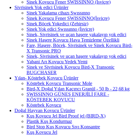
Sinek Kovucu Fener SWISSINNO (İsviçre)
Sivrisinek Yok edici Ürünler
Sinek Yakalama cihazı Swıssınno
Sinek Kovucu Fener SWISSINNO(İsviçre)
Sinek Böcek Yokedici (Zehirsiz)
Sinek Yok edici Swıssınno (İsviçre)
Sinek, Sivrisinek ve uçan haşere yakalayıp yok edici
Sinek Haşere Kovucu Hava Temizleme Özellikli
Fare, Haşere, Böcek, Sivrisinek ve Sinek Kovucu Bird-
X Transonic PRO
Sinek, Sivrisinek ve uçan haşere yakalayıp yok edici
Yabani Arı Kovucu Yedek Yemi
Sinek ve Sivrisinek Kovucu Bird-X Transonic
BUGCHASER
Yılan- Köstebek Kovucu Ürünler
Köstebek Kovucu Transonic Mole
Bird-X Doğal Yılan Kaçırıcı Granül - 50 lb - 22,68 kg
SWISSINNO GÜNEŞ ENERJİLİ FARE -
KÖSTEBEK KOVUCU
Köstebek Kovucu
Doğal Hayvan Kovucu Ürünler
Kuş Kovucu Jel Bird Proof jel (BIRD-X)
Plastik Kuş Kondurmaz
Bird Stop Kuş Kovucu Sıvı Konsantre
Kuş Kovucu Jel