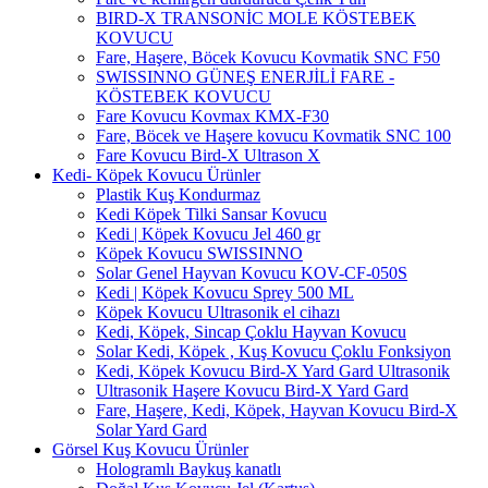
BIRD-X TRANSONİC MOLE KÖSTEBEK
KOVUCU
Fare, Haşere, Böcek Kovucu Kovmatik SNC F50
SWISSINNO GÜNEŞ ENERJİLİ FARE -
KÖSTEBEK KOVUCU
Fare Kovucu Kovmax KMX-F30
Fare, Böcek ve Haşere kovucu Kovmatik SNC 100
Fare Kovucu Bird-X Ultrason X
Kedi- Köpek Kovucu Ürünler
Plastik Kuş Kondurmaz
Kedi Köpek Tilki Sansar Kovucu
Kedi | Köpek Kovucu Jel 460 gr
Köpek Kovucu SWISSINNO
Solar Genel Hayvan Kovucu KOV-CF-050S
Kedi | Köpek Kovucu Sprey 500 ML
Köpek Kovucu Ultrasonik el cihazı
Kedi, Köpek, Sincap Çoklu Hayvan Kovucu
Solar Kedi, Köpek , Kuş Kovucu Çoklu Fonksiyon
Kedi, Köpek Kovucu Bird-X Yard Gard Ultrasonik
Ultrasonik Haşere Kovucu Bird-X Yard Gard
Fare, Haşere, Kedi, Köpek, Hayvan Kovucu Bird-X
Solar Yard Gard
Görsel Kuş Kovucu Ürünler
Hologramlı Baykuş kanatlı